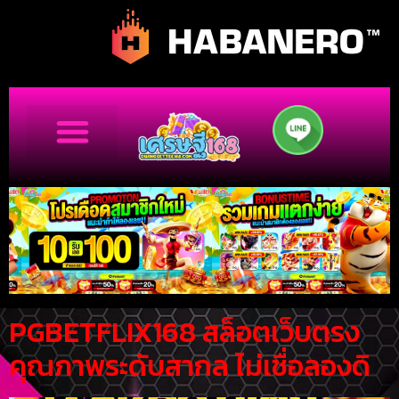
PGBETFLIX168 สล็อตเว็บตรง
คุณภาพระดับสากล ไม่เชื่อลองดิ