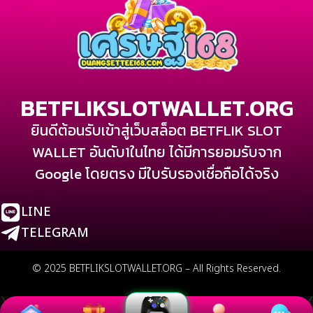
BETFLIKSLOTWALLET.ORG
ยินดีต้อนรับเข้าสู่เว็บสล็อต BETFLIK SLOT
WALLET อันดับ1ในไทย ได้มีการยอมรับจาก
Google โดยตรง มีใบรับรองเชื่อถือได้จริง
LINE
TELEGRAM
© 2025 BETFLIKSLOTWALLET.ORG – All Rights Reserved.