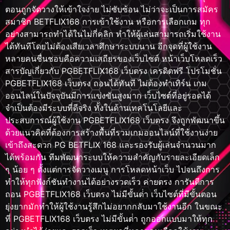
ตอนถูกจัดวางให้เข้าใจง่าย ไม่ซับซ้อน ไม่ว่าจะเป็นการสมัคร
สมาชิก BETFLIX168 การเข้าใช้งาน หรือการเลือกเกม ทุก
อย่างสามารถทำได้ในไม่กี่คลิก ทำให้ผู้เล่นสามารถเริ่มใช้งาน
ได้ทันทีโดยไม่ต้องเสียเวลาศึกษาระบบนาน อีกจุดที่ผู้ใช้งาน
หลายคนชื่นชอบคือความเสถียรของเว็บไซต์ หน้าเว็บโหลดเร็ว
สารบัญเกี่ยวกับ PGBETFLIX168 เว็บตรง เครดิตฟรี โปรโมชั่น
PGBETFLIX168 เว็บตรง ถอนได้ทันที ไม่ต้องทำเทิร์น เกม
ออนไลน์ในปัจจุบันมีการแข่งขันสูงมาก เว็บไซต์ที่อยู่รอดได้
จำเป็นต้องมีระบบที่ดีจริง ทั้งในด้านเทคโนโลยีและ
ประสบการณ์ผู้ใช้งาน PGBETFLIX168 เว็บตรง จึงถูกพัฒนาขึ้น
ด้วยแนวคิดที่ต้องการสร้างพื้นที่รวมเกมออนไลน์ที่ใช้งานง่าย
เข้าถึงสะดวก PG BETFLIX 168 และรองรับผู้เล่นจำนวนมาก
ได้พร้อมกัน ทีมพัฒนาระบบให้ความสำคัญกับรายละเอียดเล็ก
ๆ น้อย ๆ ตั้งแต่การจัดวางเมนู การโหลดหน้าเว็บ ไปจนถึงการ
ทำให้ทุกฟังก์ชันทำงานได้อย่างรวดเร็ว ค่ายตรง การันตีการ
ถอน PGBETFLIX168 เว็บตรง ไม่มีขั้นต่ํา เว็บไซต์ที่มีขั้นตอน
ยุ่งยากมักทำให้ผู้ใช้งานรู้สึกไม่อยากกลับมาใช้งานอีก ในขณะ
ที่ PGBETFLIX168 เว็บตรง ไม่มีขั้นต่ํา ถูกออกแบบมาให้ทุก