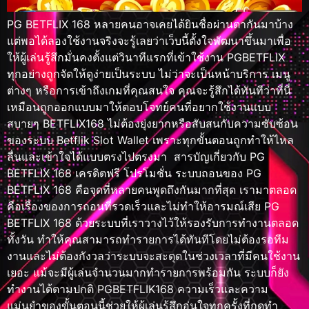
PG BETFLIX 168 หลายคนอาจเคยได้ยินชื่อผ่านตากันมาบ้าง
แต่พอได้ลองใช้งานจริงจะรู้เลยว่าเว็บนี้ตั้งใจพัฒนาขึ้นมาเพื่อ
ให้ผู้เล่นรู้สึกมั่นคงตั้งแต่วินาทีแรกที่เข้าใช้งาน PGBETFLIX
ทุกอย่างถูกจัดให้ดูง่ายเป็นระบบ ไม่ว่าจะเป็นหน้าบริการ เมนู
ต่างๆ หรือการเข้าถึงเกมที่คุณสนใจ คุณจะรู้สึกได้ทันทีว่าที่นี่
เหมือนถูกออกแบบมาให้ตอบโจทย์คนที่อยากใช้งานแบบ
สบายๆ BETFLIX168 ไม่ต้องยุ่งยากหรือสับสนกับความซับซ้อน
ของระบบ Betflik Slot Wallet เพราะทุกขั้นตอนถูกทำให้ไหล
ลื่นและเข้าใจได้แบบตรงไปตรงมา สารบัญเกี่ยวกับ PG
BETFLIX 168 เครดิตฟรี โปรโมชั่น ระบบถอนของ PG
BETFLIX 168 คือจุดที่หลายคนพูดถึงกันมากที่สุด เรามาตลอด
คือเรื่องของการถอนที่รวดเร็วและไม่ทำให้อารมณ์เสีย PG
BETFLIX 168 ด้วยระบบที่เราวางไว้ให้รองรับการทำงานตลอด
ทั้งวัน ทำให้คุณสามารถทำรายการได้ทันทีโดยไม่ต้องรอทีม
งานและไม่ต้องกังวลว่าระบบจะสะดุดในช่วงเวลาที่มีคนใช้งาน
เยอะ แม้จะมีผู้เล่นจำนวนมากทำรายการพร้อมกัน ระบบก็ยัง
ทำงานได้ตามปกติ PGBETFLIK168 ความเร็วและความ
แม่นยำของขั้นตอนนี้ช่วยให้ผู้เล่นรู้สึกอุ่นใจทุกครั้งที่กดทำ