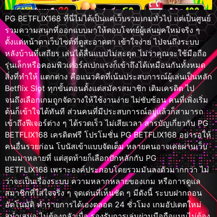
PG BETFLIX168 ที่นี่ไม่ได้เป็นแค่เว็บรวมเกมทั่วไป แต่เป็นศูนย์
รวมความสนุกที่ออกแบบมาให้ตอบโจทย์ผู้เล่นยุคใหม่จริง ๆ
ตั้งแต่หน้าตาเว็บไซต์ที่ดูสะอาดตา เข้าใจง่าย ไปจนถึงระบบ
หลังบ้านที่เสถียร เล่นได้ลื่นแบบไม่สะดุด ไม่ว่าคุณจะใช้มือถือ
รุ่นเล็กหรือคอมพิวเตอร์สเปกแรงก็เข้าถึงได้เหมือนกันทั้งหมด
สิ่งที่ทำให้ แตกต่าง คือแนวคิดที่เน้นประสบการณ์ผู้เล่นเป็นหลัก
Betflix Slot ทุกขั้นตอนตั้งแต่สมัครสมาชิก เติมเครดิต ไป
จนถึงเลือกเกมถูกจัดวางให้ใช้งานง่าย ไม่ซับซ้อน คนที่เพิ่งเริ่ม
ต้นก็เข้าใจได้ทันที ส่วนคนที่มีประสบการณ์อยู่แล้วก็สามารถ
เข้าถึงฟีเจอร์ต่าง ๆ ได้รวดเร็ว ไม่เสียเวลา สารบัญเกี่ยวกับ PG
BETFLIX168 เครดิตฟรี โปรโมชั่น PG BETFLIX168 อย่ารอให้
คนอื่นรวยก่อน โบนัสเข้าแบบจัดเต็ม หลายคนอาจเคยผ่านเว็บ
เกมมาหลายที่ แต่สุดท้ายก็เลือกปักหลักกับ PG
BETFLIX168 เพราะองค์ประกอบโดยรวมมันลงตัวมากกว่า ไม่
ว่าจะเป็นเรื่องระบบ ความหลากหลายของเกม หรือการดูแล
สมาชิกที่ใส่ใจจริง ๆ จุดเด่นที่เห็นชัด ๆ มีดังนี้ ระบบฝากถอน
อัตโนมัติ ทำรายการได้เองตลอด 24 ชั่วโมง เกมอัปเดตใหม่
สม่ำเสมอ ไม่ต้องกลัวเบื่อ รองรับการเล่นผ่านมือถือแบบไม่ต้อง