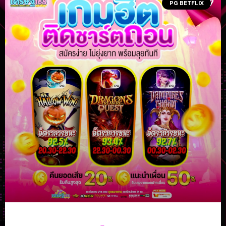
PG BETFLIX