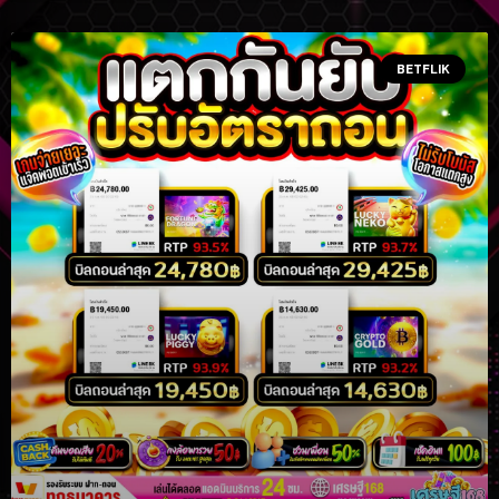
BETFLIK