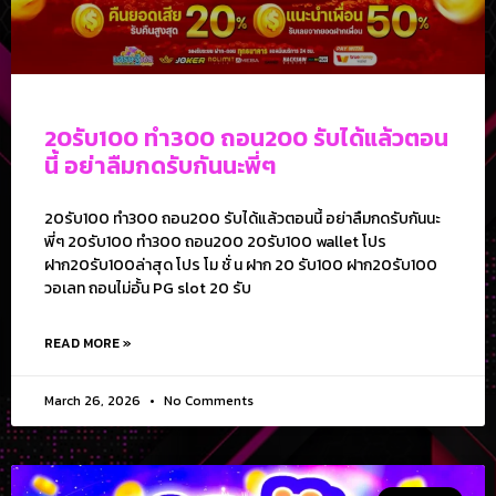
20รับ100 ทํา300 ถอน200 รับได้แล้วตอน
นี้ อย่าลืมกดรับกันนะพี่ๆ
20รับ100 ทํา300 ถอน200 รับได้แล้วตอนนี้ อย่าลืมกดรับกันนะ
พี่ๆ 20รับ100 ทํา300 ถอน200 20รับ100 wallet โปร
ฝาก20รับ100ล่าสุด โปร โม ชั่ น ฝาก 20 รับ100 ฝาก20รับ100
วอเลท ถอนไม่อั้น PG slot 20 รับ
READ MORE »
March 26, 2026
No Comments