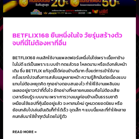
BETFLIX168 ยืนหนึ่งในใจ วัยรุ่นสร้างตัว
จบที่นี่ไม่ต้องหาที่อื่น
BETFLIX168 คนเลิกใช้งานแพลตฟอร์มหนึ่งไม่ใช่เพราะเนื้อหาข้าง
ในไม่ดี แต่เป็นเพราะระบบช้า กดแล้วรอ โหลดนาน หรือเด้งกลับหน้า
เดิม ซึ่ง BETFLIX แก้จุดนี้ได้ค่อนข้างดีมาก ตั้งแต่การเข้าใช้งาน
ครั้งแรกไปจนถึงการสลับเมนูหลายหน้า ความรู้สึกมันต่อเนื่องแบบ
แทบไม่ต้องหยุดคิด ทุกอย่างตอบสนองไว ทำให้ใช้งานเพลินจน
เผลออยู่ยาวกว่าที่ตั้งใจ อีกอย่างที่หลายคนชอบคือไม่ต้องเสีย
เวลาเรียนรู้ระบบนาน เพราะการวางเมนูค่อนข้างเป็นธรรมชาติ
เหมือนใช้แอปที่คุ้นมืออยู่แล้ว จะหาเกมใหม่ ดูหมวดยอดนิยม หรือ
ย้อนกลับไปเล่นอันเดิมก็ทำได้เร็ว จุดเล็ก ๆ แบบนี้แหละที่ทำให้หลาย
คนกลับมาใช้ซ้ำทุกวันโดยไม่รู้ตัว
READ MORE »