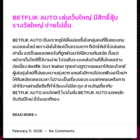
BETFLIK AUTO เล่นเว็บใหญ่ มีสิทธิ์ลุ้น
รางวัลใหญ่ จ่ายไม่อั้น
BETFLIK AUTO เริ่มปรากฏให้เห็นบ่อยขึ้นในกลุ่มคนที่ชื่นชอบเกม
แนวออนไลน์ เพราะมันไม่ใช่แค่เว็บธรรมดาๆ ที่เปิดให้เข้าไปเล่นเกม
เท่านั้น แต่เป็นแพลตฟอร์มที่ถูกพัฒนาให้มีความทันสมัย ตั้งแต่
หน้าตาเว็บไซต์ที่ใช้งานง่าย ไปจนถึงระบบหลังบ้านที่ลื่นไหลอย่าง
ต่อเนื่อง Betflik Slot Wallet ทุกอย่างถูกวางแผนมาให้ตอบโจทย์
ผู้เล่นรุ่นใหม่ที่ไม่ชอบความยุ่งยาก แถมยังมีการอัปเดตฟีเจอร์ใหม่ๆ
ให้ทันสมัยตลอดเวลา ไม่ว่าจะเป็นเรื่องของระบบฝากถอนหรือการ
เข้าใช้งานผ่านมือถือก็ทำได้แบบไม่มีสะดุด สารบัญเกี่ยวกับ
BETFLIK AUTO เครดิตฟรี โปรโมชั่น BETFLIK AUTO แตกหนัก
รับต้นปีใหม่ ชั่วโมงนาทีทอง
READ MORE »
February 11, 2026
No Comments