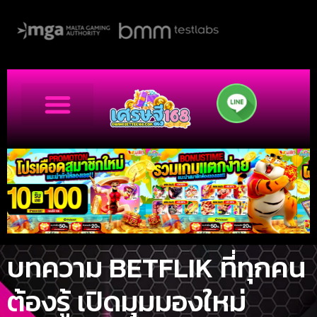
บทความ BETFLIK ที่ทุกคน
ต้องรู้ เปิดมุมมองใหม่