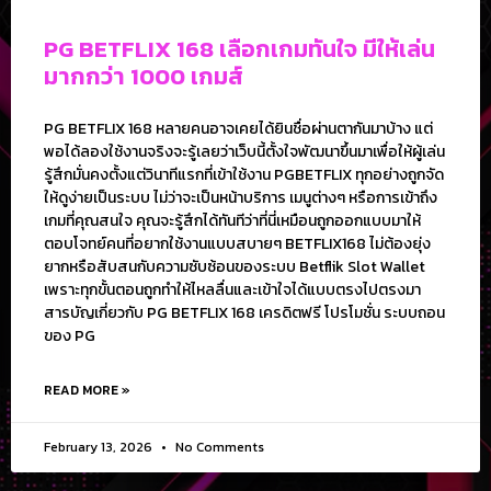
PG BETFLIX 168 เลือกเกมทันใจ มีให้เล่น
มากกว่า 1000 เกมส์
PG BETFLIX 168 หลายคนอาจเคยได้ยินชื่อผ่านตากันมาบ้าง แต่
พอได้ลองใช้งานจริงจะรู้เลยว่าเว็บนี้ตั้งใจพัฒนาขึ้นมาเพื่อให้ผู้เล่น
รู้สึกมั่นคงตั้งแต่วินาทีแรกที่เข้าใช้งาน PGBETFLIX ทุกอย่างถูกจัด
ให้ดูง่ายเป็นระบบ ไม่ว่าจะเป็นหน้าบริการ เมนูต่างๆ หรือการเข้าถึง
เกมที่คุณสนใจ คุณจะรู้สึกได้ทันทีว่าที่นี่เหมือนถูกออกแบบมาให้
ตอบโจทย์คนที่อยากใช้งานแบบสบายๆ BETFLIX168 ไม่ต้องยุ่ง
ยากหรือสับสนกับความซับซ้อนของระบบ Betflik Slot Wallet
เพราะทุกขั้นตอนถูกทำให้ไหลลื่นและเข้าใจได้แบบตรงไปตรงมา
สารบัญเกี่ยวกับ PG BETFLIX 168 เครดิตฟรี โปรโมชั่น ระบบถอน
ของ PG
READ MORE »
February 13, 2026
No Comments