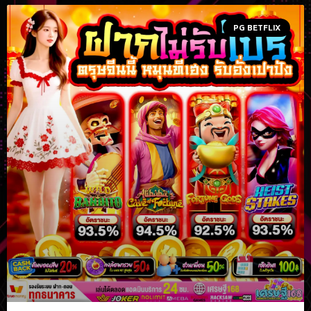
PG BETFLIX