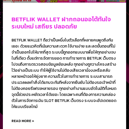
BETFLIK WALLET ฝากถอนออโต้ทันใจ
ระบบใหม่ เสถียร ปลอดภัย
BETFLIK WALLET ถือว่าเป็นหนึ่งในตัวเลือกที่หลายคนพูดถึงกัน
เยอะ ด้วยแนวคิดที่เน้นความสะดวก ใช้งานง่าย และลดขั้นตอนที่ไม่
จำเป็นออกไปให้มากที่สุด ระบบนี้ถูกออกแบบมาเพื่อให้ทุกอย่างจบ
ในที่เดียว ตั้งแต่การจัดการยอด การทำรายการ BETFLIK เว็บตรง
ไปจนถึงการตรวจสอบข้อมูลย้อนหลัง ทุกอย่างถูกวางโครงสร้าง
ไว้อย่างเป็นระบบ ทำให้ผู้ใช้งานไม่ต้องเสียเวลานั่งงงหรือสลับ
หลายหน้าจอให้ยุ่งยาก ความเร็วในการทำรายการ ระบบสามารถ
ประมวลผลคำสั่งได้แทบจะทันทีหลังจากยืนยัน ไม่ต้องรอเจ้าหน้าที่
ไม่ต้องคอยรีเฟรชหลายรอบ ทุกอย่างทำงานแบบอัตโนมัติทั้งหมด
จุดนี้ช่วยประหยัดเวลาได้เยอะ โดยเฉพาะคนที่ต้องการความคล่อง
ตัวในการจัดการเงิน SLOT BETFLIK เว็บตรง ระบบจะอัปเดตยอด
ให้แบบเรียลไทม์
READ MORE »