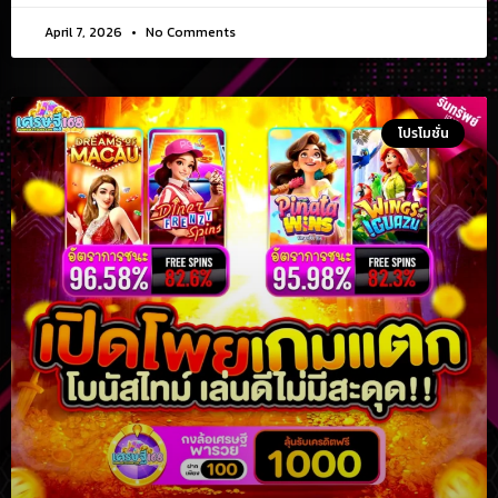
April 7, 2026
No Comments
โปรโมชั่น