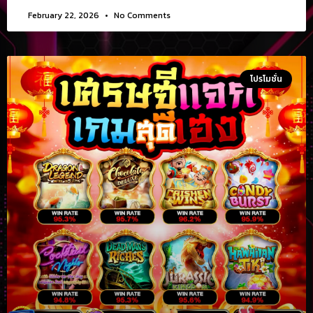
February 22, 2026
No Comments
โปรโมชั่น